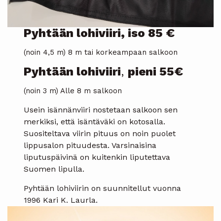
Pyhtään lohiviiri, iso 85 €
(noin 4,5 m) 8 m tai korkeampaan salkoon
Pyhtään lohiviiri
,
pieni 55€
(noin 3 m) Alle 8 m salkoon
Usein isännänviiri nostetaan salkoon sen
merkiksi, että isäntäväki on kotosalla.
Suositeltava viirin pituus on noin puolet
lippusalon pituudesta. Varsinaisina
liputuspäivinä on kuitenkin liputettava
Suomen lipulla.
Pyhtään lohiviirin on suunnitellut vuonna
1996 Kari K. Laurla.