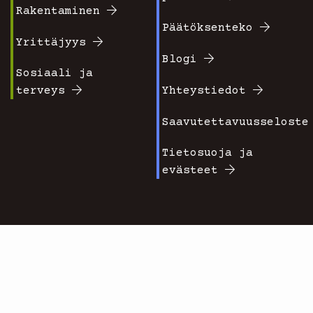
valikko
valikko
Rakentaminen
Päätöksenteko
1
2
Yrittäjyys
Blogi
Sosiaali ja
terveys
Yhteystiedot
Saavutettavuusseloste
Tietosuoja ja
evästeet