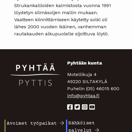
Strukankallioiden kalmistosta vuonna 1991
löydetyn silmäsoljen mallin mukaan.
Vaatteen kiinnittämiseen käytetty solki oli
lähes 2000 vuoden ikäinen, vanhemman
rautakauden alkupuolelle sijoittuva löytö.
Pyhtään kunta
Motellikuja 4
49220 SILTAKYLÄ
Puhelin (05) 46015 600
info@pyhtaa.fi
Sähköiset
Avoimet työpaikat
Footer
Footer
palvelut