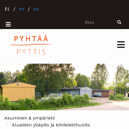
Hyppää
pääsisältöön
fi
/
sv
/
en
Etsi
Etsi
Mobiilivalikko
Päävalikko
Asuminen & ympäristö
Alueiden ylläpito ja kiinteistöhuolto