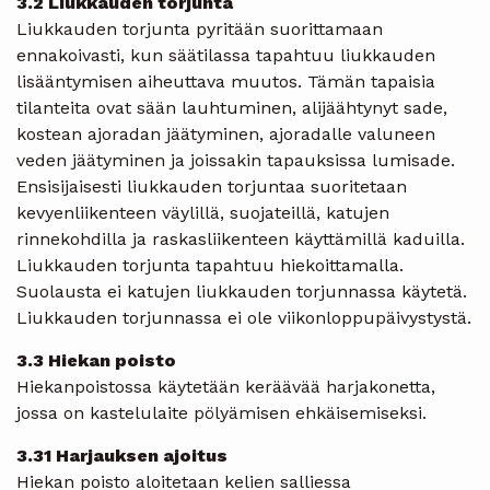
3.2 Liukkauden torjunta
Liukkauden torjunta pyritään suorittamaan
ennakoivasti, kun säätilassa tapahtuu liukkauden
lisääntymisen aiheuttava muutos. Tämän tapaisia
tilanteita ovat sään lauhtuminen, alijäähtynyt sade,
kostean ajoradan jäätyminen, ajoradalle valuneen
veden jäätyminen ja joissakin tapauksissa lumisade.
Ensisijaisesti liukkauden torjuntaa suoritetaan
kevyenliikenteen väylillä, suojateillä, katujen
rinnekohdilla ja raskasliikenteen käyttämillä kaduilla.
Liukkauden torjunta tapahtuu hiekoittamalla.
Suolausta ei katujen liukkauden torjunnassa käytetä.
Liukkauden torjunnassa ei ole viikonloppupäivystystä.
3.3 Hiekan poisto
Hiekanpoistossa käytetään keräävää harjakonetta,
jossa on kastelulaite pölyämisen ehkäisemiseksi.
3.31 Harjauksen ajoitus
Hiekan poisto aloitetaan kelien salliessa