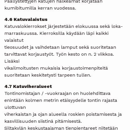
Päällystettyjen katujen halkeamat korjataan
kumibitumilla kerran vuodessa.
4.6 Katuvalaistus
Katuvalokierrokset järjestetään elokuussa sekä loka-
marraskuussa. Kierroksilla käydään läpi kaikki
valaistut
tieosuudet ja vaihdetaan lamput sekä suoritetaan
tarvittavat korjaustyöt. Työn kesto on n. 2 viikkoa.
Lisäksi
vikailmoitusten mukaisia korjaustoimenpiteitä
suoritetaan keskitetysti tarpeen tullen.
4.7 Katuviheralueet
Tontinomistajan / -vuokraajan on huolehdittava
enintään kolmen metrin etäisyydelle tontin rajasta
ulottuvan
viherkaistan ja ojan alueella roskien poistamisesta ja
kasvillisuuden siistinä pitämisestä.
Siltakylän keskustaajaman tienpientareet niitetään