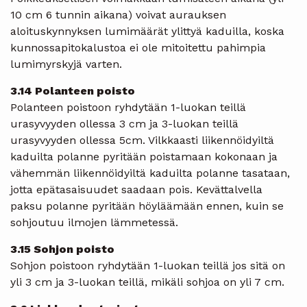
10 cm 6 tunnin aikana) voivat aurauksen
aloituskynnyksen lumimäärät ylittyä kaduilla, koska
kunnossapitokalustoa ei ole mitoitettu pahimpia
lumimyrskyjä varten.
3.14 Polanteen poisto
Polanteen poistoon ryhdytään 1-luokan teillä
urasyvyyden ollessa 3 cm ja 3-luokan teillä
urasyvyyden ollessa 5cm. Vilkkaasti liikennöidyiltä
kaduilta polanne pyritään poistamaan kokonaan ja
vähemmän liikennöidyiltä kaduilta polanne tasataan,
jotta epätasaisuudet saadaan pois. Kevättalvella
paksu polanne pyritään höyläämään ennen, kuin se
sohjoutuu ilmojen lämmetessä.
3.15 Sohjon poisto
Sohjon poistoon ryhdytään 1-luokan teillä jos sitä on
yli 3 cm ja 3-luokan teillä, mikäli sohjoa on yli 7 cm.