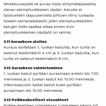
tehokkuussyistä se auraa myös siirtymätaipaleella
olevan alempiluokkaisen väylän. Kalusto ei
työalueiden laajuuseroista johtuen siirry luokasta
toiseen samanaikaisesti, joten alempiluokkaisten
katujen hoito saattaa alkaa ennen kuin
ylempiluokkainen väylästö on valmis.
3.11 Aurauksen aloitus
Auraus aloitetaan 1. luokan kaduilla, kun lunta on
satanut keskimäärin 4 cm ja 3. luokan kaduilla, kun
lunta on satanut keskimäärin 8 cm.
3.12 Aurauksen valmistuminen
1. luokan kadut pyritään auraamaan arkisin klo 7.00
mennessä ja 3. luokan kadut klo 10.00 mennessä.
Viikonloppuisin kaikki kadut tulee pyritään
auraamaan klo 10.00 mennessä.
3.13 Poikkeukselliset olosuhteet
Poikkeuksellisen voimakkaan lumisateen aikana (yli