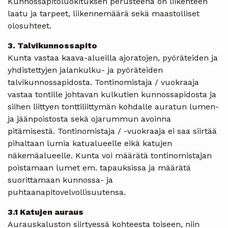
Kunnossapitoluokituksen perusteena on liikenteen
laatu ja tarpeet, liikennemäärä sekä maastolliset
olosuhteet.
3. Talvikunnossapito
Kunta vastaa kaava-alueilla ajoratojen, pyöräteiden ja
yhdistettyjen jalankulku- ja pyöräteiden
talvikunnossapidosta. Tontinomistaja / vuokraaja
vastaa tontille johtavan kulkutien kunnossapidosta ja
siihen liittyen tonttiliittymän kohdalle auratun lumen-
ja jäänpoistosta sekä ojarummun avoinna
pitämisestä. Tontinomistaja / -vuokraaja ei saa siirtää
pihaltaan lumia katualueelle eikä katujen
näkemäalueelle. Kunta voi määrätä tontinomistajan
poistamaan lumet em. tapauksissa ja määrätä
suorittamaan kunnossa- ja
puhtaanapitovelvollisuutensa.
3.1 Katujen auraus
Aurauskaluston siirtyessä kohteesta toiseen, niin