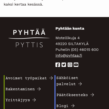
kaksi kertaa kesässä.
Pyhtään kunta
Motellikuja 4
49220 SILTAKYLÄ
Puhelin (05) 46015 600
info@pyhtaa.fi
Sähköiset
Avoimet työpaikat
Footer
Footer
palvelut
valikko
valikko
Rakentaminen
Päätöksenteko
1
2
Yrittäjyys
Blogi