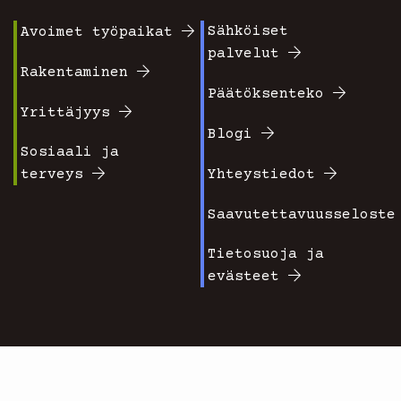
Sähköiset
Avoimet työpaikat
Footer
Footer
palvelut
valikko
valikko
Rakentaminen
Päätöksenteko
1
2
Yrittäjyys
Blogi
Sosiaali ja
terveys
Yhteystiedot
Saavutettavuusseloste
Tietosuoja ja
evästeet